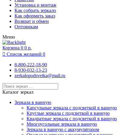
Москва
Установка и монтаж
Московский
Как собрать зеркало
Муром
Как оформить заказ
Нижний Новгород
Возврат и обмен
Новосибирск
Оптовикам
Одинцово
Меню
Подольск
Раменское
Корзина
Реутов
0
0 р.
Ростов-на-Дону

Список желаний
0
Рязань
Санкт-Петербург
8-800-222-18-90
Севастополь
8-930-032-13-23
Сочи
zerkalopodsvetka@mail.ru
Суздаль
Тамбов
Тула
Каталог зеркал
Химки
Чебоксары
Зеркала в ванную
Ярославль
Капсульные зеркала с подсветкой в ванную
Круглые зеркала с подсветкой в ванную
Квадратные зеркала с подсветкой в ванную
Многоугольные зеркала в ванную
Зеркала в ванную с аккумулятором
Овальные зеркала с подсветкой в ванную