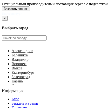
Официальный производитель и поставщик зеркал с подсветкой
Заказать звонок
Екатеринбург
×
Выбрать город
Александров
Балашиха
Владимир
Воронеж
Выкса
Екатеринбург
Зеленоград
Казань
Калуга
Ковров
Информация
Королёв
Красногорск
Блог
Курск
Зеркала на заказ
Липецк
Гарантии