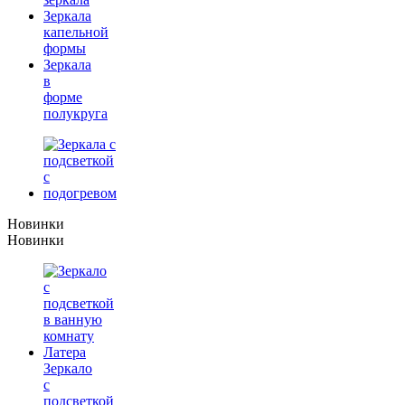
Зеркала
капельной
формы
Зеркала
в
форме
полукруга
Новинки
Новинки
Зеркало
с
подсветкой