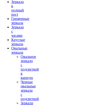
Зеркала
в
полный
рост
Гримерные
зеркала
Зеркала
с
часами
Круглые
зеркала
Овальные
зеркала
Овальное
зеркало
с
подсветкой
в
ванную
Черные
овальные
зеркала
с
подсветкой
Зеркала