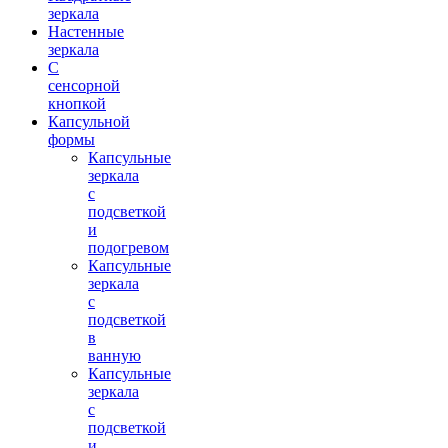
зеркала
Настенные
зеркала
С
сенсорной
кнопкой
Капсульной
формы
Капсульные
зеркала
с
подсветкой
и
подогревом
Капсульные
зеркала
с
подсветкой
в
ванную
Капсульные
зеркала
с
подсветкой
и