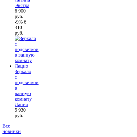
Экстра
6 900
руб.
-9%
6
310
руб.
Зеркало
с
подсветкой
в
ванную
комнату
Лацио
5 930
руб.
Все
новинки