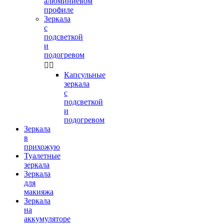
алюминиевом
профиле
Зеркала
с
подсветкой
и
подогревом


Капсульные
зеркала
с
подсветкой
и
подогревом
Зеркала
в
прихожую
Туалетные
зеркала
Зеркала
для
макияжа
Зеркала
на
аккумуляторе