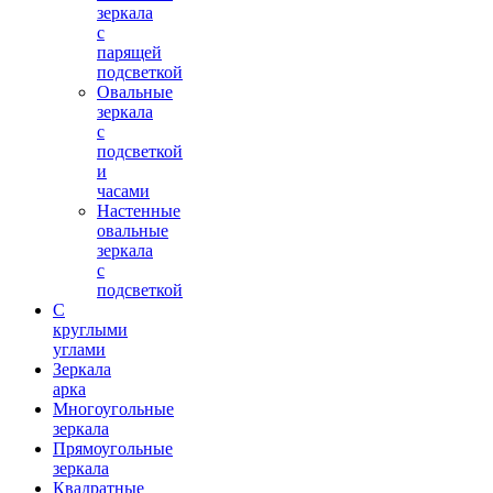
зеркала
с
парящей
подсветкой
Овальные
зеркала
с
подсветкой
и
часами
Настенные
овальные
зеркала
с
подсветкой
С
круглыми
углами
Зеркала
арка
Многоугольные
зеркала
Прямоугольные
зеркала
Квадратные