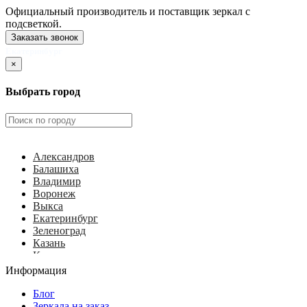
Официальный производитель и поставщик зеркал с
подсветкой.
Заказать звонок
Екатеринбург
×
Выбрать город
Александров
Балашиха
Владимир
Воронеж
Выкса
Екатеринбург
Зеленоград
Казань
Калуга
Ковров
Информация
Королёв
Красногорск
Блог
Курск
Зеркала на заказ