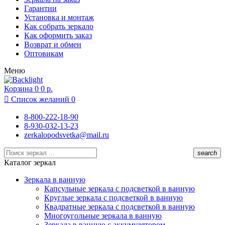
Липецк
Гарантии
Москва
Установка и монтаж
Московский
Как собрать зеркало
Муром
Как оформить заказ
Нижний Новгород
Возврат и обмен
Новосибирск
Оптовикам
Одинцово
Меню
Подольск
Раменское
Корзина
Реутов
0
0 р.
Ростов-на-Дону

Список желаний
0
Рязань
Санкт-Петербург
8-800-222-18-90
Севастополь
8-930-032-13-23
Сочи
zerkalopodsvetka@mail.ru
Суздаль
Тамбов
search
Тула
Каталог зеркал
Химки
Чебоксары
Зеркала в ванную
Ярославль
Капсульные зеркала с подсветкой в ванную
Круглые зеркала с подсветкой в ванную
Квадратные зеркала с подсветкой в ванную
Многоугольные зеркала в ванную
Зеркала в ванную с аккумулятором