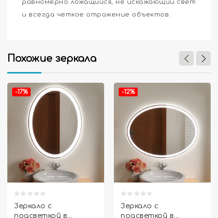
равномерно ложащийся, не искажающий свет
и всегда четкое отражение объектов.
Похожие зеркала


-17%
-12%
Зеркало с
Зеркало с
подсветкой в
подсветкой в